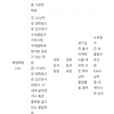
을 기권한
회원
① 20년이
상 정회원으
로 있으면서
소속클럽과
신청절
지역사회,
정기집
차 :
국제협회에
회 출석
① 본
현저한 공로
국제회
클럽의
가 있는 회
정회
정회
비를 제
추천
평생회원
원
원과
원과
외한 모
②
Life
② 15년이
동일
동일
든 회비
$300
상 정회원으
납부
납부
로 있으면서
클럽활
③ 국
연령이 70
동 참여
제이사
세에 달하였
회 승인
거나 혹은
중병을 앓고
있는 클럽회
원