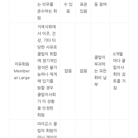
는 의무를
수 있
표권
동 참여
준수하는 회
음
있음
원
지역사회에
서 이주, 건
강, 기타 타
당한 사유로
클럽의 회합
6개월
클럽이
에 정기적인
마다 클
자유회원
부과하
참석은 불가
럽이사
Member
없음
없음
는 모든
능하나 재적
회의 검
at Large
회비 납
해 있기를
토를 거
부
원할 경우
침
클럽이사회
가 이 상황
을 인정한
회원
라이온스 클
럽의 회원이
아닌 개인이