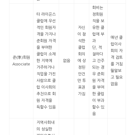
회비는
타 라이온스
정회원
클럽에 우선
직을 보
적인 회원자
자신
유한 클
격을 가지나
이 참
럽에 부
매년 클
준회원 자격
석한
과
럽이사
을 부여한
클럽
단, 적
회의 자
클럽이 소재
회의
절하다
준(準)회원
격 검토
한 지역에
없음
에 상
고 간주
Associate
를 거침
거주하거나
정된
되는 경
월말보
직업을 가진
안건
우 준회
고 필요
사람으로 클
만 투
원 자격
없음
럽 이사회의
표권
을 부여
추천으로 회
가짐
한 클럽
원 자격을
이 부과
득할수 있음
할수 있
음
지역사회내
의 성실한