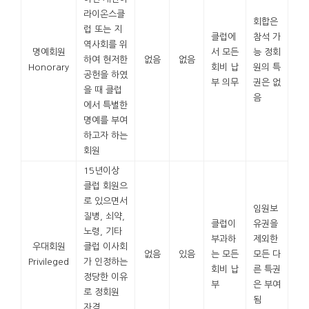
라이온스클
회합은
럽 또는 지
클럽에
참석 가
역사회를 위
명예회원
서 모든
능 정회
하여 현저한
없음
없음
Honorary
회비 납
원의 특
공헌을 하였
부 의무
권은 없
을 때 클럽
음
에서 특별한
명예를 부여
하고자 하는
회원
15년이상
클럽 회원으
로 있으면서
임원보
질병, 쇠약,
클럽이
유권을
노령, 기타
부과하
제외한
우대회원
클럽 이사회
없음
있음
는 모든
모든 다
Privileged
가 인정하는
회비 납
른 특권
정당한 이유
부
은 부여
로 정회원
됨
자격