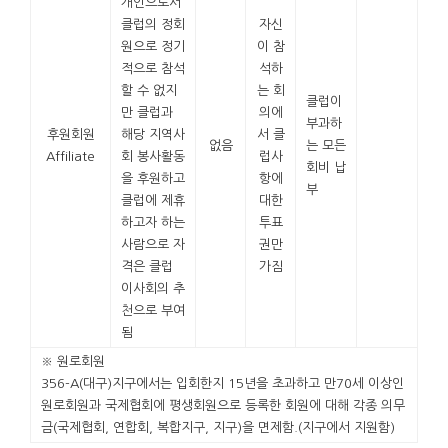
개인으로서
클럽의 정회
자신
원으로 정기
이 참
적으로 참석
석하
할 수 없지
는 회
클럽이
만 클럽과
의에
부과하
후원회원
해당 지역사
서 클
없음
는 모든
Affiliate
회 봉사활동
럽사
회비 납
을 후원하고
항에
부
클럽에 제휴
대한
하고자 하는
투표
사람으로 자
권만
격은 클럽
가짐
이사회의 추
천으로 부여
됨
※ 원로회원
356-A(대구)지구에서는 입회한지 15년을 초과하고 만70세 이상인
원로회원과 국제협회에 평생회원으로 등록한 회원에 대해 각종 의무
금(국제협회, 연합회, 복합지구, 지구)을 면제함.(지구에서 지원함)