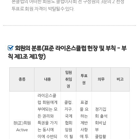
본클럽의 어떠한 회원도 클럽이사회 전 구성원의 3분의 2 찬성
투표로 회원 자격이 박탈될수 있다.
회원의 분류(표준 라이온스클럽 헌장 및 부칙 - 부
칙 제1조 제1항)
임원
투표
종류
내용
취임
의무
비고
권
권
라이온스클
럽 회원에게
클럽.
표결
부여되는 모
지구.
을 요
정기집
든 권리와
국제
하는
회 출석
정(正)회원
특권을 가지
협회
제반
회비납
Active
는 동시에
임원
사항
부
이에 수반되
이 될
에 투
클럽활