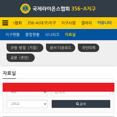
라이온스협회
356-A(대구)지구
지구사업
갤러리
커뮤니티
지구현황
클럽현황
시나리오
자료실
규정· 방침（지침）
문서 다운로드
국민의례
공문（존안）
자료실
검색