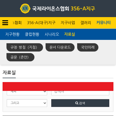
라이온스협회
356-A(대구)지구
지구사업
갤러리
커뮤니티
지구현황
클럽현황
시나리오
자료실
규정· 방침（지침）
문서 다운로드
국민의례
공문（존안）
자료실
검색