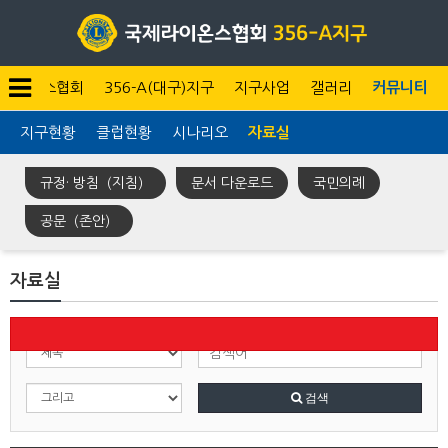
라이온스협회
356-A(대구)지구
지구사업
갤러리
커뮤니티
지구현황
클럽현황
시나리오
자료실
규정· 방침（지침）
문서 다운로드
국민의례
공문（존안）
자료실
검색