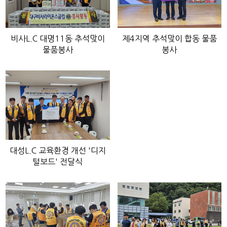
비사L.C 대명11동 추석맞이
제4지역 추석맞이 합동 물품
물품봉사
봉사
대성L.C 교육환경 개선 '디지
털보드' 전달식