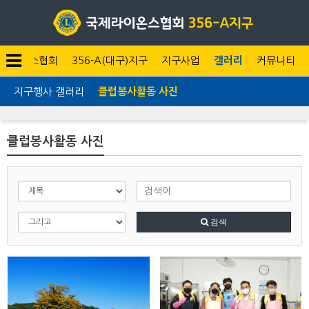
라이온스협회
356-A(대구)지구
지구사업
갤러리
커뮤니티
지구행사 갤러리
클럽봉사활동 사진
클럽봉사활동 사진
검색