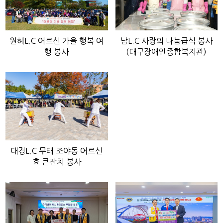
원혜L.C 어르신 가을 행복 여
남L.C 사랑의 나눔급식 봉사
행 봉사
(대구장애인종합복지관)
대경L.C 무태 조야동 어르신
효 큰잔치 봉사