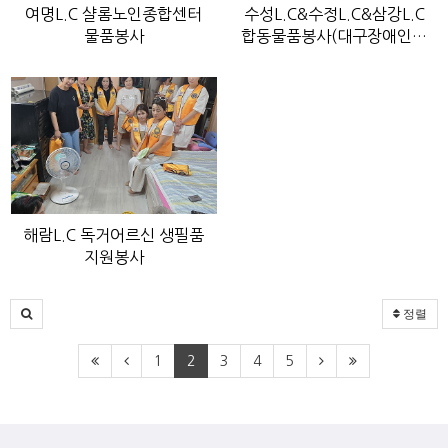
여명L.C 샬롬노인종합센터
수성L.C&수정L.C&삼강L.C
물품봉사
합동물품봉사(대구장애인…
해람L.C 독거어르신 생필품
지원봉사
정렬
1
2
3
4
5