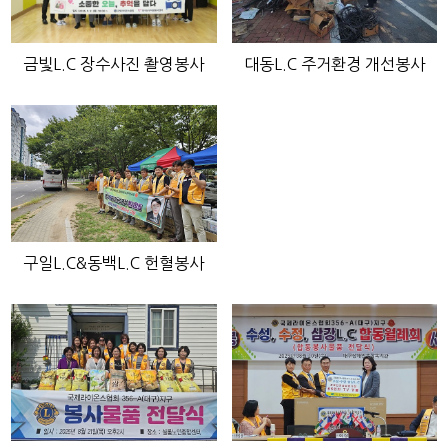
금빛L.C 장수사진 촬영봉사
대동L.C 주거환경 개선봉사
구일L.C&동백L.C 헌혈봉사