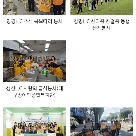
영경L.C 추석 복보따리 봉사
경명L.C 한마음 한걸음 동행
산책봉사
성신L.C 사랑의 급식봉사(대
구장애인종합복지관)